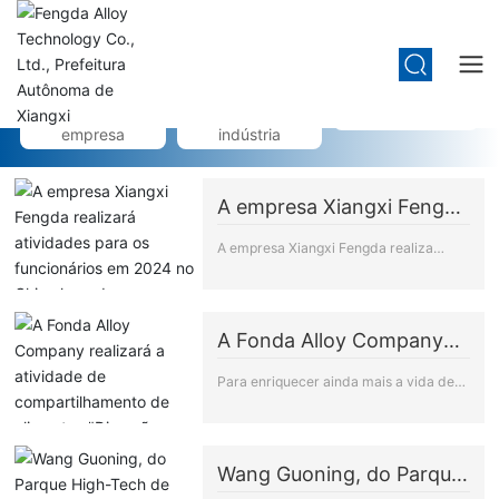
Notícias e Informações
Notícias da
Notícias da
Foco na mídia
empresa
indústria
A empresa Xiangxi Fengda
realizará atividades para
A empresa Xiangxi Fengda realiza
os funcionários em 2024
atividades para os funcionários em
no Chimelong de
2024 no Chimelong de Guangzhou Uma
Guangzhou.
viagem que pode ser feita a qualquer
A Fonda Alloy Company
momento Deixe o celular de lado e
realizará a atividade de
sinta a natureza para aproveitar ao
Para enriquecer ainda mais a vida de
compartilhamento de
máximo este longo e belo verão!
lazer dos funcionários da empresa,
alimentos "Diversão
promover a comunicação emocional
Infantil, Aproveite o Dia
entre pais e filhos, e fortalecer a
das Crianças" em 2024.
Wang Guoning, do Parque
conexão entre os funcionários e a
High-Tech de Xiangxi, foi
empresa, o sindicato e o comitê das